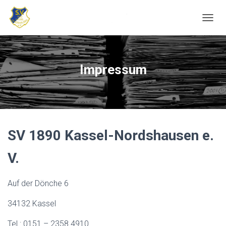
N
A
V
I
G
Impressum
A
T
I
O
N
U
M
SV 1890 Kassel-Nordshausen e.
S
C
V.
H
A
L
Auf der Dönche 6
T
E
34132 Kassel
N
Tel.: 0151 – 2358 4910