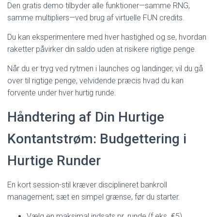
Den gratis demo tilbyder alle funktioner—samme RNG,
samme multipliers—ved brug af virtuelle FUN credits.
Du kan eksperimentere med hver hastighed og se, hvordan
raketter påvirker din saldo uden at risikere rigtige penge.
Når du er tryg ved rytmen i launches og landinger, vil du gå
over til rigtige penge, velvidende præcis hvad du kan
forvente under hver hurtig runde.
Håndtering af Din Hurtige
Kontantstrøm: Budgettering i
Hurtige Runder
En kort session-stil kræver disciplineret bankroll
management; sæt en simpel grænse, før du starter.
Vælg en maksimal indsats pr. runde (f.eks. €5).