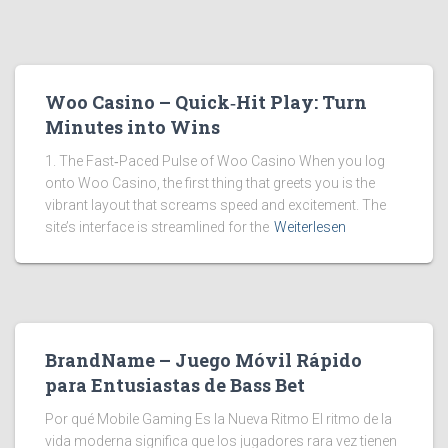
Woo Casino – Quick‑Hit Play: Turn
Minutes into Wins
1. The Fast‑Paced Pulse of Woo Casino When you log
onto Woo Casino, the first thing that greets you is the
vibrant layout that screams speed and excitement. The
site’s interface is streamlined for the
Weiterlesen
BrandName – Juego Móvil Rápido
para Entusiastas de Bass Bet
Por qué Mobile Gaming Es la Nueva Ritmo El ritmo de la
vida moderna significa que los jugadores rara vez tienen