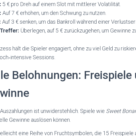
:
5 € pro Dreh auf einem Slot mit mittlerer Volatilität.
:
Auf 7 € erhöhen, um den Schwung zu nutzen.
:
Auf 3 € senken, um das Bankroll während einer Verlustser
Treffer:
Überlegen, auf 5 € zurückzugehen, um Gewinne zu
zess hält die Spieler engagiert, ohne zu viel Geld zu riski
och‑intensive Sessions.
lle Belohnungen: Freispiele
ewinne
 Auszahlungen ist unwiderstehlich. Spiele wie
Sweet Bona
nelle Gewinne auslösen können.
vielleicht eine Reihe von Fruchtsymbolen, die 15 Freispiel