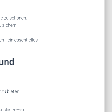
ie zu schonen.
 sichern.
eren—ein essentielles
 und
nza
bieten
e auslösen—ein