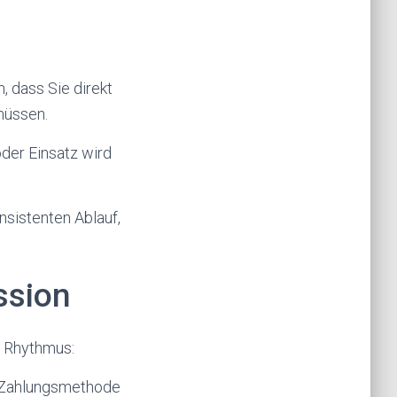
, dass Sie direkt
müssen.
oder Einsatz wird
nsistenten Ablauf,
ssion
n Rhythmus:
e Zahlungsmethode