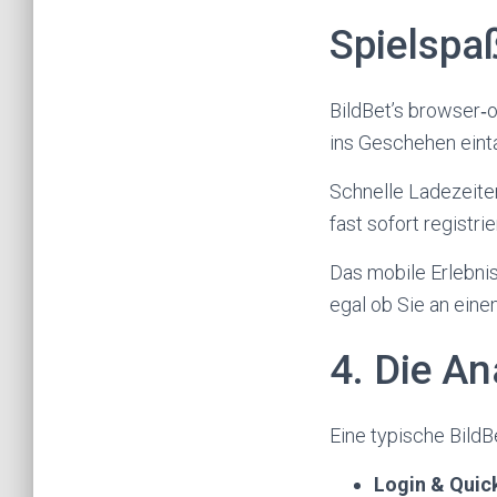
Spielspa
BildBet’s browser‑o
ins Geschehen eint
Schnelle Ladezeiten
fast sofort registri
Das mobile Erlebnis
egal ob Sie an eine
4. Die A
Eine typische BildB
Login & Quic