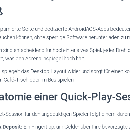
ß
ptimierte Seite und dedizierte Android/iOS‑Apps bedeuten
auchen können, ohne sperrige Software herunterladen zu 
 sind entscheidend für hoch‑intensives Spiel; jeder Dreh 
ert, was den Adrenalinspiegel hoch hält.
 spiegelt das Desktop‑Layout wider und sorgt für einen ko
m Café‑Tisch oder im Bus spielen.
natomie einer Quick‑Play‑Se
et‑Session für den ungeduldigen Spieler folgt einem klare
k Deposit:
Ein Fingertipp, um Gelder über Ihre bevorzugt