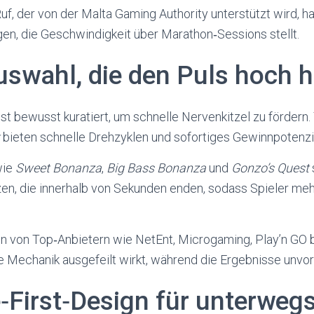
uf, der von der Malta Gaming Authority unterstützt wird, h
en, die Geschwindigkeit über Marathon‑Sessions stellt.
uswahl, die den Puls hoch h
ist bewusst kuratiert, um schnelle Nervenkitzel zu fördern.
bieten schnelle Drehzyklen und sofortiges Gewinnpotenzia
wie
Sweet Bonanza
,
Big Bass Bonanza
und
Gonzo’s Quest
n, die innerhalb von Sekunden enden, sodass Spieler mehr
n von Top‑Anbietern wie NetEnt, Microgaming, Play’n GO 
ie Mechanik ausgefeilt wirkt, während die Ergebnisse unvo
‑First‑Design für unterweg