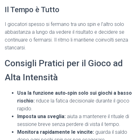
Il Tempo è Tutto
I giocatori spesso si fermano tra uno spin e l’altro solo
abbastanza a lungo da vedere il risultato e decidere se
continuare o fermarsi. Il ritmo li mantiene coinvolti senza
stancarsi.
Consigli Pratici per il Gioco ad
Alta Intensità
Usa la funzione auto‑spin solo sui giochi a basso
rischio:
riduce la fatica decisionale durante il gioco
rapido.
Imposta una sveglia:
aiuta a mantenere il rituale di
sessione breve senza perdere di vista il tempo.
Monitora rapidamente le vincite:
guarda il saldo
dopo ogni pochi spin per non esagerare.