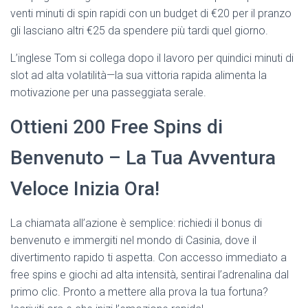
venti minuti di spin rapidi con un budget di €20 per il pranzo
gli lasciano altri €25 da spendere più tardi quel giorno.
L’inglese Tom si collega dopo il lavoro per quindici minuti di
slot ad alta volatilità—la sua vittoria rapida alimenta la
motivazione per una passeggiata serale.
Ottieni 200 Free Spins di
Benvenuto – La Tua Avventura
Veloce Inizia Ora!
La chiamata all’azione è semplice: richiedi il bonus di
benvenuto e immergiti nel mondo di Casinia, dove il
divertimento rapido ti aspetta. Con accesso immediato a
free spins e giochi ad alta intensità, sentirai l’adrenalina dal
primo clic. Pronto a mettere alla prova la tua fortuna?