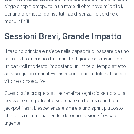
singolo tap ti catapulta in un mare di oltre nove mila titoli,
ognuno promettendo risultati rapidi senza il disordine di
menu infiniti.
Sessioni Brevi, Grande Impatto
Il fascino principale risiede nella capacità di passare da uno
spin all’altro in meno di un minuto. I giocatori arrivano con
un bankroll modesto, impostano un limite di tempo stretto—
spesso quindici minuti—e inseguono quella dolce striscia di
vittorie consecutive.
Questo stile prospera sull’adrenalina: ogni clic sembra una
decisione che potrebbe scatenare un bonus round o un
jackpot flash. L’esperienza è simile a uno sprint piuttosto
che a una maratona, rendendo ogni sessione fresca e
urgente.