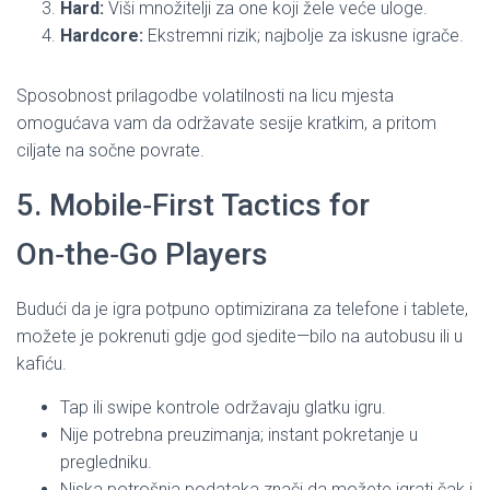
Hard:
Viši množitelji za one koji žele veće uloge.
Hardcore:
Ekstremni rizik; najbolje za iskusne igrače.
Sposobnost prilagodbe volatilnosti na licu mjesta
omogućava vam da održavate sesije kratkim, a pritom
ciljate na sočne povrate.
5. Mobile‑First Tactics for
On‑the‑Go Players
Budući da je igra potpuno optimizirana za telefone i tablete,
možete je pokrenuti gdje god sjedite—bilo na autobusu ili u
kafiću.
Tap ili swipe kontrole održavaju glatku igru.
Nije potrebna preuzimanja; instant pokretanje u
pregledniku.
Niska potrošnja podataka znači da možete igrati čak i