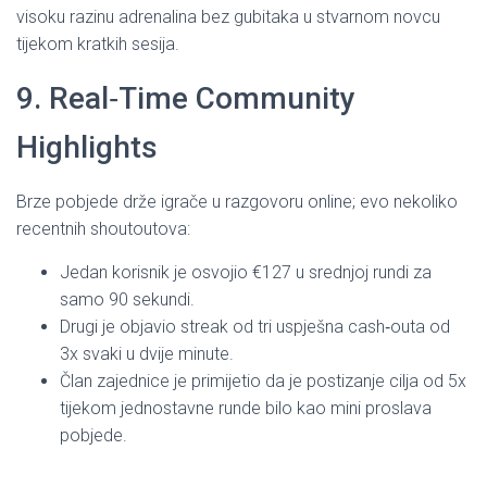
visoku razinu adrenalina bez gubitaka u stvarnom novcu
tijekom kratkih sesija.
9. Real‑Time Community
Highlights
Brze pobjede drže igrače u razgovoru online; evo nekoliko
recentnih shoutoutova:
Jedan korisnik je osvojio €127 u srednjoj rundi za
samo 90 sekundi.
Drugi je objavio streak od tri uspješna cash‑outa od
3x svaki u dvije minute.
Član zajednice je primijetio da je postizanje cilja od 5x
tijekom jednostavne runde bilo kao mini proslava
pobjede.