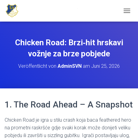
N
A
V
I
G
Chicken Road: Brzi‑hit hrskavi
A
T
vožnje za brze pobjede
I
O
Veröffentlicht von
AdminSVN
am
Juni 25, 2026
N
U
M
S
C
H
1. The Road Ahead – A Snapshot
A
L
T
Chicken Road je igra u stilu crash koja baca feathered hero
E
N
na prometni raskršće gdje svaki korak može donijeti veliku
pobjedu ili završiti u sizzling gubitku. Igrači postavljaju ulog,