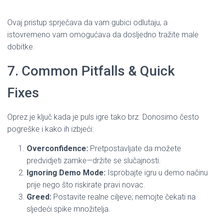
Ovaj pristup sprječava da vam gubici odlutaju, a
istovremeno vam omogućava da dosljedno tražite male
dobitke.
7. Common Pitfalls & Quick
Fixes
Oprez je ključ kada je puls igre tako brz. Donosimo često
pogreške i kako ih izbjeći:
Overconfidence:
Pretpostavljate da možete
predvidjeti zamke—držite se slučajnosti.
Ignoring Demo Mode:
Isprobajte igru u demo načinu
prije nego što riskirate pravi novac.
Greed:
Postavite realne ciljeve; nemojte čekati na
sljedeći spike množitelja.