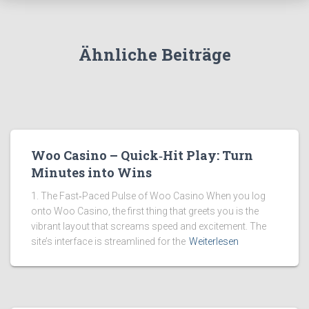
Ähnliche Beiträge
Woo Casino – Quick‑Hit Play: Turn
Minutes into Wins
1. The Fast‑Paced Pulse of Woo Casino When you log
onto Woo Casino, the first thing that greets you is the
vibrant layout that screams speed and excitement. The
site’s interface is streamlined for the
Weiterlesen