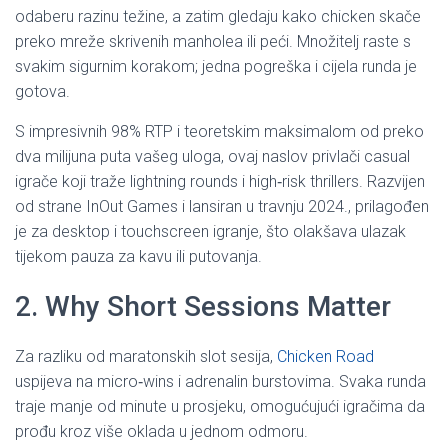
odaberu razinu težine, a zatim gledaju kako chicken skače
preko mreže skrivenih manholea ili peći. Množitelj raste s
svakim sigurnim korakom; jedna pogreška i cijela runda je
gotova.
S impresivnih 98% RTP i teoretskim maksimalom od preko
dva milijuna puta vašeg uloga, ovaj naslov privlači casual
igrače koji traže lightning rounds i high‑risk thrillers. Razvijen
od strane InOut Games i lansiran u travnju 2024., prilagođen
je za desktop i touchscreen igranje, što olakšava ulazak
tijekom pauza za kavu ili putovanja.
2. Why Short Sessions Matter
Za razliku od maratonskih slot sesija,
Chicken Road
uspijeva na micro‑wins i adrenalin burstovima. Svaka runda
traje manje od minute u prosjeku, omogućujući igračima da
prođu kroz više oklada u jednom odmoru.