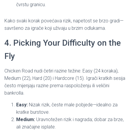
čvrstu granicu.
Kako svaki korak povećava rizik, napetost se brzo gradi—
savršeno za igrače koji uživaju u brzim odlukama.
4. Picking Your Difficulty on the
Fly
Chicken Road nudi četiri razine težine: Easy (24 koraka),
Medium (22), Hard (20) i Hardcore (15). Igrači kratkih sesija
često mijenjaju razine prema raspoloženju ili veličini
bankrolla.
Easy:
Nizak rizik, česte male pobjede—idealno za
kratke burstove.
Medium:
Uravnotežen rizik i nagrada; dobar za brze,
ali značajne isplate.