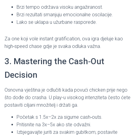
Brzi tempo održava visoku angažiranost.
Brzi rezultati smanjuju emocionalne oscilacije.
Lako se uklapa u užurbane rasporede.
Za one koji vole instant gratification, ova igra djeluje kao
high‑speed chase gdje je svaka odluka važna.
3. Mastering the Cash‑Out
Decision
Osnovna vještina je odlučiti kada povući chicken prije nego
što dođe do crasha. U play-u visokog intenziteta često ćete
postaviti ciljani množitelj i držati ga.
Početak s 1.5x–2x za sigurne cash‑outs.
Pritisnite na 3x–5x ako ste odvažni.
Izbjegavajte juriti za svakim gubitkom; postavite