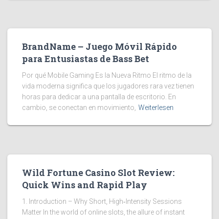
BrandName – Juego Móvil Rápido
para Entusiastas de Bass Bet
Por qué Mobile Gaming Es la Nueva Ritmo El ritmo de la
vida moderna significa que los jugadores rara vez tienen
horas para dedicar a una pantalla de escritorio. En
cambio, se conectan en movimiento,
Weiterlesen
Wild Fortune Casino Slot Review:
Quick Wins and Rapid Play
1. Introduction – Why Short, High‑Intensity Sessions
Matter In the world of online slots, the allure of instant