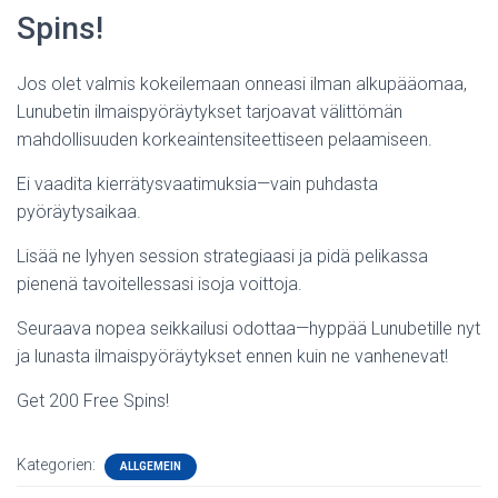
Spins!
Jos olet valmis kokeilemaan onneasi ilman alkupääomaa,
Lunubetin ilmaispyöräytykset tarjoavat välittömän
mahdollisuuden korkeaintensiteettiseen pelaamiseen.
Ei vaadita kierrätysvaatimuksia—vain puhdasta
pyöräytysaikaa.
Lisää ne lyhyen session strategiaasi ja pidä pelikassa
pienenä tavoitellessasi isoja voittoja.
Seuraava nopea seikkailusi odottaa—hyppää Lunubetille nyt
ja lunasta ilmaispyöräytykset ennen kuin ne vanhenevat!
Get 200 Free Spins!
Kategorien:
ALLGEMEIN