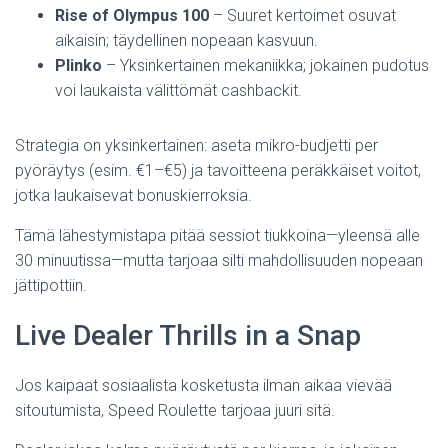
Rise of Olympus 100
– Suuret kertoimet osuvat
aikaisin; täydellinen nopeaan kasvuun.
Plinko
– Yksinkertainen mekaniikka; jokainen pudotus
voi laukaista välittömät cashbackit.
Strategia on yksinkertainen: aseta mikro-budjetti per
pyöräytys (esim. €1–€5) ja tavoitteena peräkkäiset voitot,
jotka laukaisevat bonuskierroksia.
Tämä lähestymistapa pitää sessiot tiukkoina—yleensä alle
30 minuutissa—mutta tarjoaa silti mahdollisuuden nopeaan
jättipottiin.
Live Dealer Thrills in a Snap
Jos kaipaat sosiaalista kosketusta ilman aikaa vievää
sitoutumista, Speed Roulette tarjoaa juuri sitä.