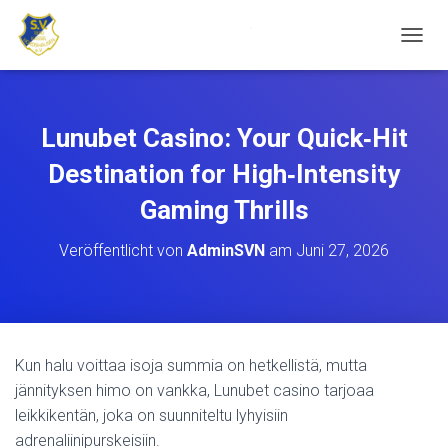
N
A
V
I
G
Lunubet Casino: Your Quick‑Hit
A
T
Destination for High‑Intensity
I
O
Gaming Thrills
N
U
Veröffentlicht von
AdminSVN
am
Juni 27, 2026
M
S
C
H
A
L
Kun halu voittaa isoja summia on hetkellistä, mutta
T
jännityksen himo on vankka, Lunubet casino tarjoaa
E
N
leikkikentän, joka on suunniteltu lyhyisiin
adrenaliinipurskeisiin.