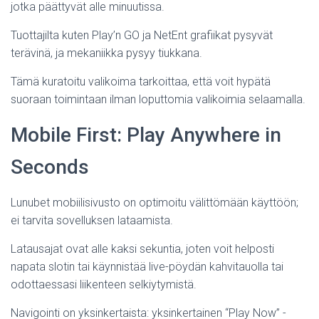
jotka päättyvät alle minuutissa.
Tuottajilta kuten Play’n GO ja NetEnt grafiikat pysyvät
terävinä, ja mekaniikka pysyy tiukkana.
Tämä kuratoitu valikoima tarkoittaa, että voit hypätä
suoraan toimintaan ilman loputtomia valikoimia selaamalla.
Mobile First: Play Anywhere in
Seconds
Lunubet mobiilisivusto on optimoitu välittömään käyttöön;
ei tarvita sovelluksen lataamista.
Latausajat ovat alle kaksi sekuntia, joten voit helposti
napata slotin tai käynnistää live-pöydän kahvitauolla tai
odottaessasi liikenteen selkiytymistä.
Navigointi on yksinkertaista: yksinkertainen “Play Now” -