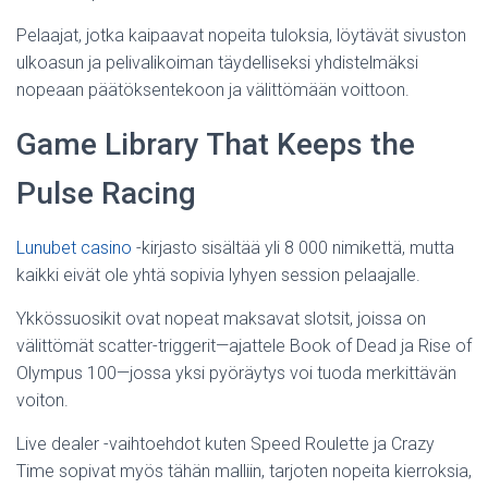
Pelaajat, jotka kaipaavat nopeita tuloksia, löytävät sivuston
ulkoasun ja pelivalikoiman täydelliseksi yhdistelmäksi
nopeaan päätöksentekoon ja välittömään voittoon.
Game Library That Keeps the
Pulse Racing
Lunubet casino
-kirjasto sisältää yli 8 000 nimikettä, mutta
kaikki eivät ole yhtä sopivia lyhyen session pelaajalle.
Ykkössuosikit ovat nopeat maksavat slotsit, joissa on
välittömät scatter-triggerit—ajattele Book of Dead ja Rise of
Olympus 100—jossa yksi pyöräytys voi tuoda merkittävän
voiton.
Live dealer -vaihtoehdot kuten Speed Roulette ja Crazy
Time sopivat myös tähän malliin, tarjoten nopeita kierroksia,