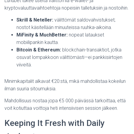
Lunubet tukee useita välittömiä e-wallet- ja
kryptovaluuttavaihtoehtoja nopeisiin talletuksiin ja nostoihin.
Skrill & Neteller:
välittömät saldovahvistukset;
nostot käsitellään minuuteissa ruuhka-aikoina.
MiFinity & MuchBetter:
nopeat lataukset
mobiilipankin kautta.
Bitcoin & Ethereum:
blockchain-transaktiot, jotka
osuvat lompakkoon välittömästi—ei pankkisiirtojen
viiveitä.
Minimikapitalit alkavat €20:stä, mikä mahdollistaa kokeilun
ilman suuria sitoumuksia.
Mahdollisuus nostaa jopa €5 000 päivässä tarkoittaa, että
voit kotiuttaa voittoja heti intensiivisen session jälkeen.
Keeping It Fresh with Daily